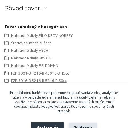
Pôvod tovaru
Tovar zaradený v kategóriách
Náhradné diely PÍLY/ KROVINOREZY
Štartovací mech.súčasti
Náhradné diely HECHT
Náhradné diely RIWALL
Náhradné diely FIELDMANN
FZP 3001-B 4216-B 45016-B 45cc
FZP 5016-B 5216-B 5316-B 50cc
FZP 56516-B 5816-B 58cc
Pre základnú funkčnosť, spríjemnenie používania webu, analytické
Náhradné diely
účely a v prípade udelenia súhlasu aj na účely cielenia reklamy
využívame súbory cookies. Nastavenie vlastných preferencií
Náhradné diely
cookies môžete kedykoľvek upraviť odkazom v spodnej časti
Worcraft GCS52-20D
stránok.
Worcraft GCS46-18
Nastavenia
Súhlasím