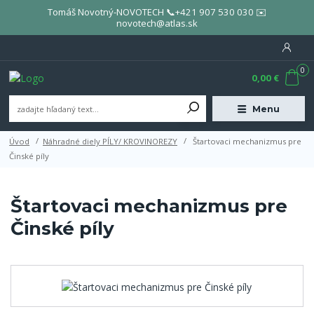
Tomáš Novotný-NOVOTECH 📞+421 907 530 030 ✉️
novotech@atlas.sk
0
0,00 €
Menu
Úvod
Náhradné diely PÍLY/ KROVINOREZY
Štartovaci mechanizmus pre
Činské píly
Štartovaci mechanizmus pre
Činské píly