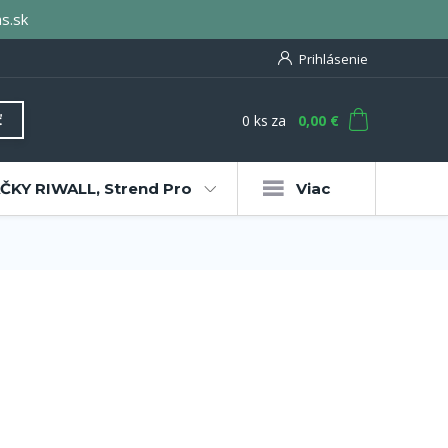
s.sk
Prihlásenie
0
ks
za
0,00 €
ť
KY RIWALL, Strend Pro
Viac