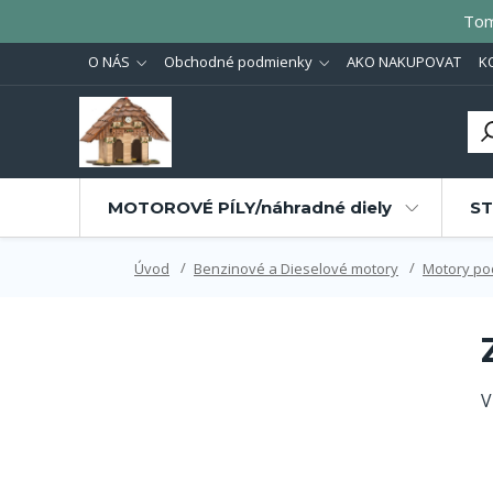
Tom
O NÁS
Obchodné podmienky
AKO NAKUPOVAT
K
MOTOROVÉ PÍLY/náhradné diely
ST
Úvod
Benzinové a Dieselové motory
Motory po
V