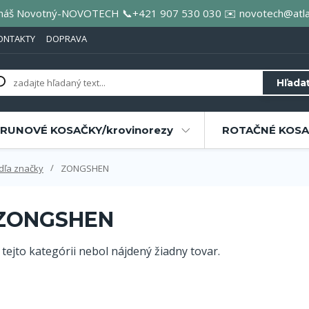
áš Novotný-NOVOTECH 📞+421 907 530 030 ✉️ novotech@atla
ONTAKTY
DOPRAVA
Hľada
RUNOVÉ KOSAČKY/krovinorezy
ROTAČNÉ KOSAČ
dľa značky
ZONGSHEN
ZONGSHEN
 tejto kategórii nebol nájdený žiadny tovar.