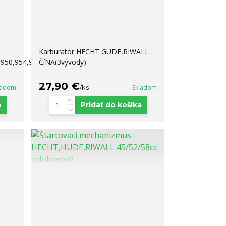
Karburator HECHT GUDE,RIWALL
,950,954,956
ČíNA(3vývody)
27,90 €
ladom
/
ks
Skladom
a
Pridať do košíka