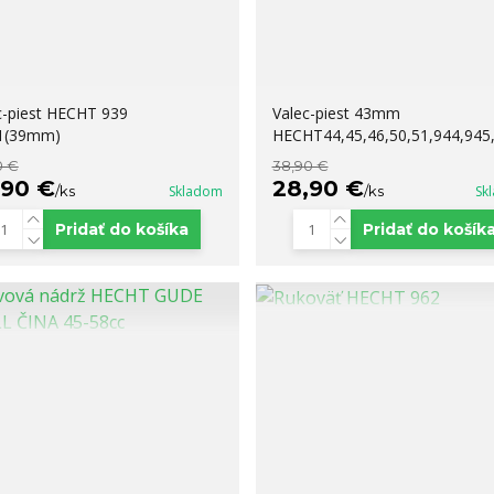
c-piest HECHT 939
Valec-piest 43mm
1(39mm)
HECHT44,45,46,50,51,944,945
0 €
38,90 €
,90 €
28,90 €
/
ks
Skladom
/
ks
Sk
Pridať do košíka
Pridať do košík