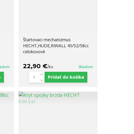
Štartovaci mechanizmus
HECHT,HUDE,RIWALL 45/52/58cc
celokovové
22,90 €
ladom
/
ks
Skladom
a
Pridať do košíka