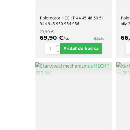
Polomotor HECHT 44 45 46 50 51
Polo
944 945 950 954 956
píly
79,90 €
69,90 €
66
/
ks
Skladom
Pridať do košíka