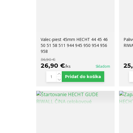
Valec-piest 45mm HECHT 44 45 46
Pali
50 51 58 511 944 945 950 954 956
RIWA
958
36,90 €
26,90 €
25
/
ks
Skladom
Pridať do košíka