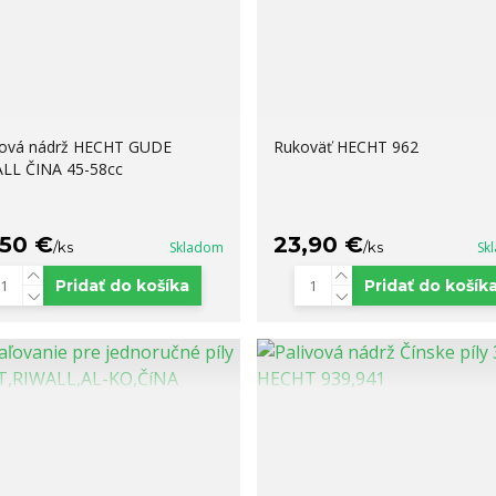
vová nádrž HECHT GUDE
Rukoväť HECHT 962
LL ČINA 45-58cc
,50 €
23,90 €
/
ks
Skladom
/
ks
Sk
Pridať do košíka
Pridať do košík