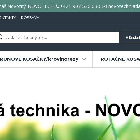
áš Novotný-NOVOTECH 📞+421 907 530 030 ✉️ novotech@atla
ONTAKTY
DOPRAVA
Hľada
RUNOVÉ KOSAČKY/krovinorezy
ROTAČNÉ KOSAČ