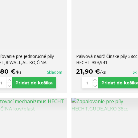
ľovanie pre jednoručné píly
Palivová nádrž Čínske píly 38cc
T,RIWALL,AL-KO,ČíNA
HECHT 939,941
,80 €
21,90 €
/
ks
Skladom
/
ks
Sk
Pridať do košíka
Pridať do košík