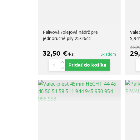
Palivová /olejová nádrž pre
Vale
jednoručné píly 25/26cc
S,94
35,9
32,50 €
29
/
ks
Skladom
Pridať do košíka