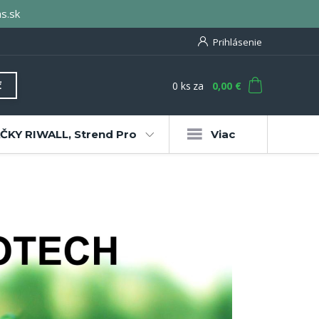
s.sk
Prihlásenie
0
ks
za
0,00 €
ť
KY RIWALL, Strend Pro
Viac