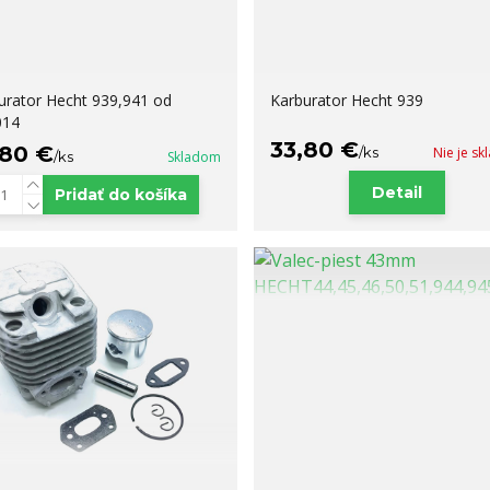
urator Hecht 939,941 od
Karburator Hecht 939
014
33,80 €
,80 €
/
ks
Nie je s
/
ks
Skladom
Detail
Pridať do košíka