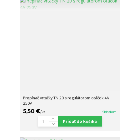
Prepínač vrtačky TN 20 s regulátorom otáčok 4A
250V
5,50 €
/
ks
Skladom
Pridať do košíka