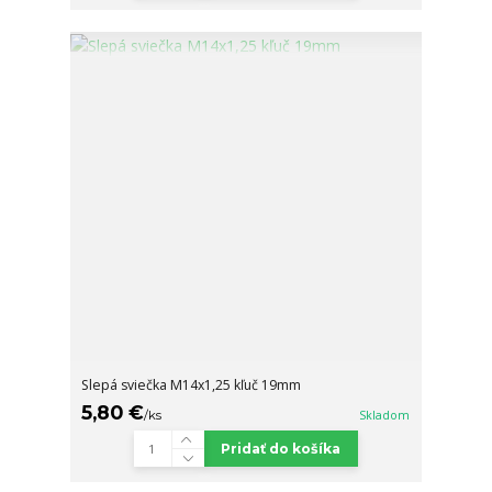
Slepá sviečka M14x1,25 kľuč 19mm
5,80 €
/
ks
Skladom
Pridať do košíka