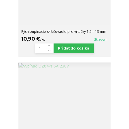
Rýchloupínacie skľučovadlo pre vŕtačky 1,5 – 13 mm
10,90 €
/
ks
Skladom
Pridať do košíka