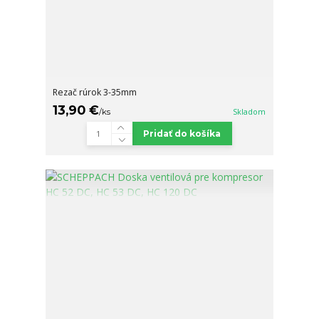
Rezač rúrok 3-35mm
13,90 €
/
ks
Skladom
Pridať do košíka