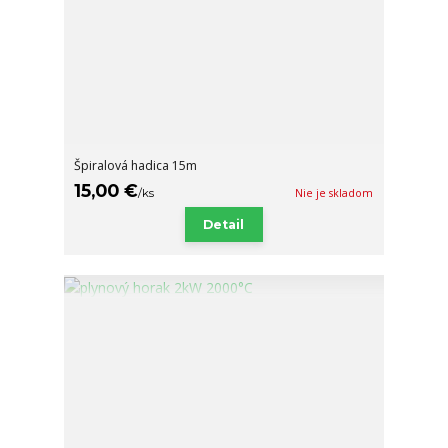
Špiralová hadica 15m
15,00 €
/
ks
Nie je skladom
Detail