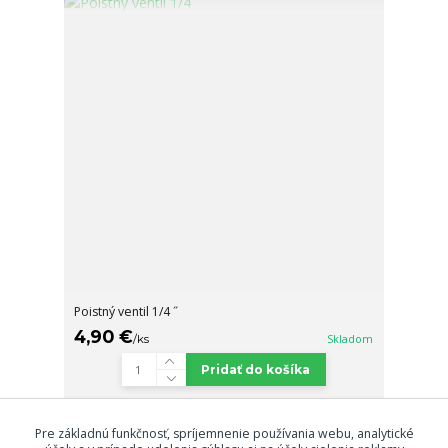
Poistný ventil 1/4 ˝
4,90 €
/
ks
Skladom
Pridať do košíka
Pre základnú funkčnosť, spríjemnenie používania webu, analytické
Načítať ďalšie produkty (12)