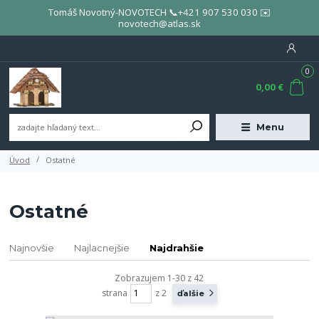
Tomáš Novotný-NOVOTECH 📞+421 907 530 030 ✉️
novotech@atlas.sk
0
0,00 €
Menu
Úvod
Ostatné
Ostatné
Najnovšie
Najlacnejšie
Najdrahšie
Zobrazujem 1-30 z 42
strana
z 2
ďalšie