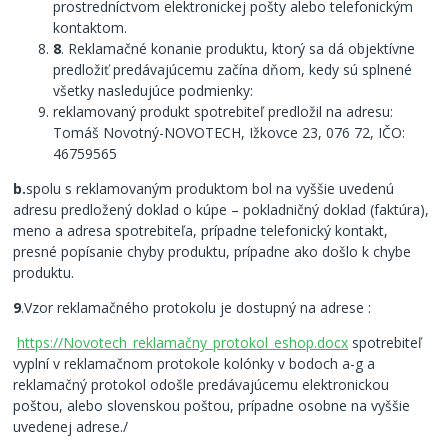
prostredníctvom elektronickej pošty alebo telefonickým
kontaktom.
8
. Reklamačné konanie produktu, ktorý sa dá objektívne
predložiť predávajúcemu začína dňom, kedy sú splnené
všetky nasledujúce podmienky:
reklamovaný produkt spotrebiteľ predložil na adresu:
Tomáš Novotný-NOVOTECH, Ižkovce 23, 076 72, IČO:
46759565
b.
spolu s reklamovaným produktom bol na vyššie uvedenú
adresu predložený doklad o kúpe – pokladničný doklad (faktúra),
meno a adresa spotrebiteľa, prípadne telefonický kontakt,
presné popísanie chyby produktu, prípadne ako došlo k chybe
produktu.
9
.Vzor reklamačného protokolu je dostupný na adrese :
https://Novotech_reklamačny_protokol_eshop.docx
spotrebiteľ
vyplní v reklamačnom protokole kolónky v bodoch a-g a
reklamačný protokol odošle predávajúcemu elektronickou
poštou, alebo slovenskou poštou, prípadne osobne na vyššie
uvedenej adrese./