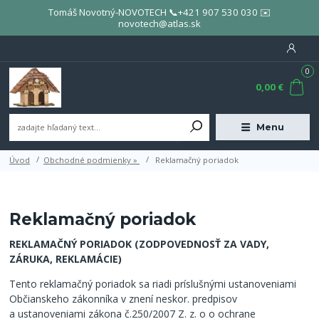
Tomáš Novotný-NOVOTECH 📞+421 907 530 030 ✉️
novotech@atlas.sk
0
0,00 €
Menu
Úvod
Obchodné podmienky »
Reklamačný poriadok
Reklamačný poriadok
REKLAMAČNÝ PORIADOK (ZODPOVEDNOSŤ
ZA VADY,
Z
Á
RUKA, REKLAM
ÁCIE)
Tento reklamačný poriadok sa riadi príslušnými ustanoveniami
Občianskeho zákonníka v znení neskor. predpisov
a ustanoveniami zákona č.250/2007 Z. z. o o ochrane