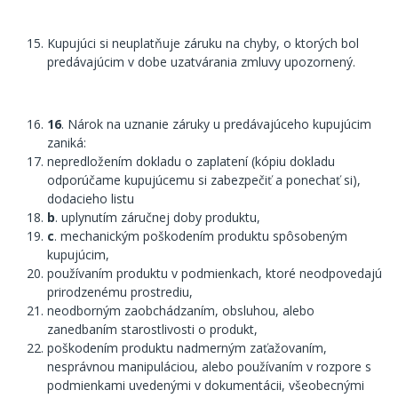
Kupujúci si neuplatňuje záruku na chyby, o ktorých bol
predávajúcim v dobe uzatvárania zmluvy upozornený.
16
. Nárok na uznanie záruky u predávajúceho kupujúcim
zaniká:
nepredložením dokladu o zaplatení (kópiu dokladu
odporúčame kupujúcemu si zabezpečiť a ponechať si),
dodacieho listu
b
. uplynutím záručnej doby produktu,
c
. mechanickým poškodením produktu spôsobeným
kupujúcim,
používaním produktu v podmienkach, ktoré neodpovedajú
prirodzenému prostrediu,
neodborným zaobchádzaním, obsluhou, alebo
zanedbaním starostlivosti o produkt,
poškodením produktu nadmerným zaťažovaním,
nesprávnou manipuláciou, alebo používaním v rozpore s
podmienkami uvedenými v dokumentácii, všeobecnými