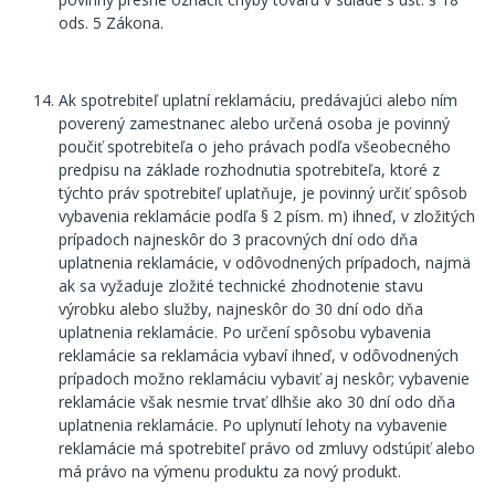
ods. 5 Zákona.
Ak spotrebiteľ uplatní reklamáciu, predávajúci alebo ním
poverený zamestnanec alebo určená osoba je povinný
poučiť spotrebiteľa o jeho právach podľa všeobecného
predpisu na základe rozhodnutia spotrebiteľa, ktoré z
týchto práv spotrebiteľ uplatňuje, je povinný určiť spôsob
vybavenia reklamácie podľa § 2 písm. m) ihneď, v zložitých
prípadoch najneskôr do 3 pracovných dní odo dňa
uplatnenia reklamácie, v odôvodnených prípadoch, najmä
ak sa vyžaduje zložité technické zhodnotenie stavu
výrobku alebo služby, najneskôr do 30 dní odo dňa
uplatnenia reklamácie. Po určení spôsobu vybavenia
reklamácie sa reklamácia vybaví ihneď, v odôvodnených
prípadoch možno reklamáciu vybaviť aj neskôr; vybavenie
reklamácie však nesmie trvať dlhšie ako 30 dní odo dňa
uplatnenia reklamácie. Po uplynutí lehoty na vybavenie
reklamácie má spotrebiteľ právo od zmluvy odstúpiť alebo
má právo na výmenu produktu za nový produkt.