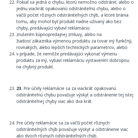
Pokiaľ sa jedná o chybu, ktorú nemožno odstrániť, alebo o
jednu viackrát opakovanú odstrániteľnú chybu, alebo o
väčší počet rôznych odstrániteľných chýb, a ktoré bránia
tomu, aby mohol byť produkt riadne užívaný ako bez
chyby, predávajúci vybaví reklamáciu:
zrušením kúpnopredajnej zmluvy, alebo na
žiadosť zákazníka výmenou produktu za tovar iný funkčný,
rovnakých, alebo lepších technických parametrov, alebo
v prípade, že nemôže predávajúci vykonať výmenu
produktu za iný, vybaví reklamáciu vystavením dobropisu
na chybný produkt.
23
. Pre účely reklamácie sa za viackrát opakovanú
odstrániteľnú chybu považuje výskyt a odstránenie tej istej
odstrániteľnej chyby viac ako dva krát.
Pre účely reklamácie sa za väčší počet rôznych
odstrániteľných chýb považuje výskyt a odstránenie viac
ako dvoch rôznych odstrániteľných chýb.