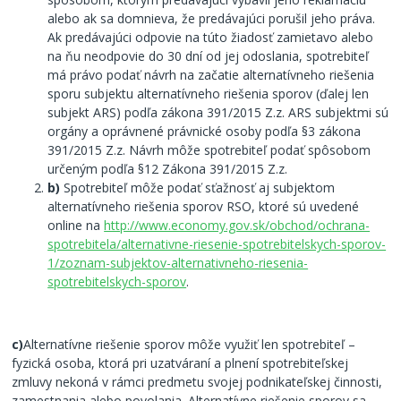
alebo ak sa domnieva, že predávajúci porušil jeho práva.
Ak predávajúci odpovie na túto žiadosť zamietavo alebo
na ňu neodpovie do 30 dní od jej odoslania, spotrebiteľ
má právo podať návrh na začatie alternatívneho riešenia
sporu subjektu alternatívneho riešenia sporov (ďalej len
subjekt ARS) podľa zákona 391/2015 Z.z. ARS subjektmi sú
orgány a oprávnené právnické osoby podľa §3 zákona
391/2015 Z.z. Návrh môže spotrebiteľ podať spôsobom
určeným podľa §12 Zákona 391/2015 Z.z.
b)
Spotrebiteľ môže podať sťažnosť aj subjektom
alternatívneho riešenia sporov RSO, ktoré sú uvedené
online na
http://www.economy.gov.sk/obchod/ochrana-
spotrebitela/alternativne-riesenie-spotrebitelskych-sporov-
1/zoznam-subjektov-alternativneho-riesenia-
spotrebitelskych-sporov
.
c)
Alternatívne riešenie sporov môže využiť len spotrebiteľ –
fyzická osoba, ktorá pri uzatváraní a plnení spotrebiteľskej
zmluvy nekoná v rámci predmetu svojej podnikateľskej činnosti,
zamestnania alebo povolania. Alternatívne riešenie sporov sa