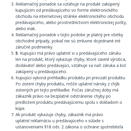
Reklamačný poriadok sa vzťahuje na produkt zakúpený
kupujúcim od predávajúceho vo forme elektronického
obchodu na internetovej stránke elektronického obchodu
predávajúceho, alebo prostredníctvom elektronickej pošty,
alebo inak.
Reklamačný poriadok v tejto podobe je platný pre všetky
obchodné prípady, pokiaľ nie sú zmluvne dojednané iné
záručné podmienky.
5
. Kupujúci má právo uplatniť si u predávajúceho záruku
len na produkt, ktorý vykazuje chyby, ktoré zavinil výrobca,
dodávateľ alebo predávajúci, vzťahuje sa naň záruka a bol
zakúpený u predávajúceho.
Kupujúci vykoná prehliadku produktu pri prevzatí produktu.
Po zistení chyby produktu, môže uplatniť nároky z chýb
zistených pri tejto prehliadke. Počas záručnej doby má
zákazník právo na bezplatné odstránenie chyby po
predložení produktu predávajúcemu spolu s dokladom o
kúpe.
Ak produkt vykazuje chyby, zákazník má právo
uplatniť reklamáciu u predávajúceho v súlade s
ustanoveniami §18 ods. 2 zákona o ochrane spotrebiteľa