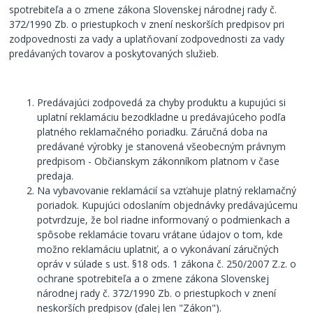
spotrebiteľa a o zmene zákona Slovenskej národnej rady č.
372/1990 Zb. o priestupkoch v znení neskorších predpisov pri
zodpovednosti za vady a uplatňovaní zodpovednosti za vady
predávaných tovarov a poskytovaných služieb.
Predávajúci zodpovedá za chyby produktu a kupujúci si
uplatní reklamáciu bezodkladne u predávajúceho podľa
platného reklamačného poriadku. Záručná doba na
predávané výrobky je stanovená všeobecným právnym
predpisom - Občianskym zákonníkom platnom v čase
predaja.
Na vybavovanie reklamácií sa vzťahuje platný reklamačný
poriadok. Kupujúci odoslaním objednávky predávajúcemu
potvrdzuje, že bol riadne informovaný o podmienkach a
spôsobe reklamácie tovaru vrátane údajov o tom, kde
možno reklamáciu uplatniť, a o vykonávaní záručných
opráv v súlade s ust. §18 ods. 1 zákona č. 250/2007 Z.z. o
ochrane spotrebiteľa a o zmene zákona Slovenskej
národnej rady č. 372/1990 Zb. o priestupkoch v znení
neskorších predpisov (ďalej len "Zákon").