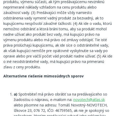
produktu, výmenu súčasti, ak tým predávajúcemu nevzniknú
neprimerané náklady vzhľadom na cenu produktu alebo
závažnosť vady. (3) Predávajúci môže vždy namiesto
odstránenia vady vymeniť vadný produkt za bezvadný, ak to
kupujúcemu nespôsobí závažné ťažkosti. (4) Ak ide o vadu, ktorú
nemožno odstrániť a ktorá bráni tomu, aby sa produkt mohol
riadne užívať ako produkt bez vady, má kupujúci právo na
výmenu produktu alebo má právo od zmluvy odstúpiť. Tie isté
práva prislúchajú kupujúcemu, ak ide síce o odstrániteľné vady,
ak však kupujúci nemôže pre opätovné vyskytnutie sa vady po
oprave alebo pre väčší počet vád produkt riadne užívať. (5) Ak ide
o iné neodstrániteľné vady, má kupujúci právo na primeranú
zľavu z ceny produktu.
Alternat
ívne riešenie mimosúdnych sporov
a)
Spotrebiteľ má právo obrátiť sa na predávajúceho so
žiadosťou o nápravu, e-mailom na:
novotech@atlas.sk
alebo písomne na adresu: Tomáš Novotný-NOVOTECH,
Ižkovce 23, 076 72, IČO: 46759565, ak nie je spokojný so
spôsobom, ktorým predávajúci vybavil jeho reklamáciu