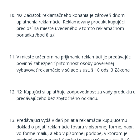
10
. Začiatok reklamačného konania je zároveň dňom
uplatnenia reklamácie. Reklamovaný produkt kupujúci
predloží na mieste uvedeného v tomto reklamačnom
poriadku /bod 8.a./.
V mieste určenom na prijímanie reklamácií je predávajúci
povinný zabezpečiť prítomnosť osoby poverenej
vybavovať reklamácie v súlade s ust. § 18 ods. 3 Zákona.
12
. Kupujúci si uplatňuje zodpovednosť za vady produktu u
predávajúceho bez zbytočného odkladu.
Predávajúci vydá v deň prijatia reklamácie kupujúcemu
doklad o prijatí reklamácie tovaru v písomnej forme, napr.
vo forme mailu, alebo v písomnej podobe, v ktorom je
povinný presne označiť chyby tovaru v súlade s ust. § 18