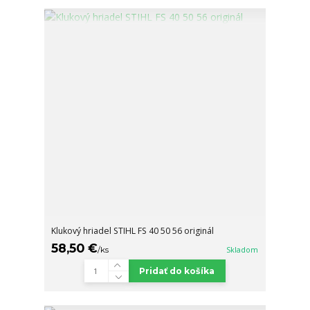
Klukový hriadel STIHL FS 40 50 56 originál
58,50 €
/
ks
Skladom
Pridať do košíka