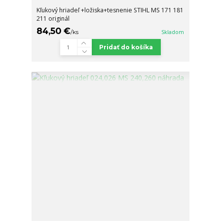
Kľukový hriadeľ +ložiska+tesnenie STIHL MS 171 181
211 originál
84,50 €
/
ks
Skladom
Pridať do košíka