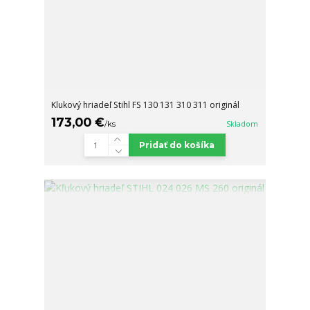
Klukový hriadeľ Stihl FS 130 131 310 311 originál
173,00 €
/
ks
Skladom
Pridať do košíka