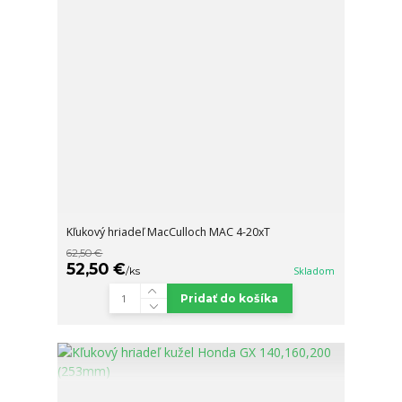
Kľukový hriadeľ MacCulloch MAC 4-20xT
62,50 €
52,50 €
/
ks
Skladom
Pridať do košíka