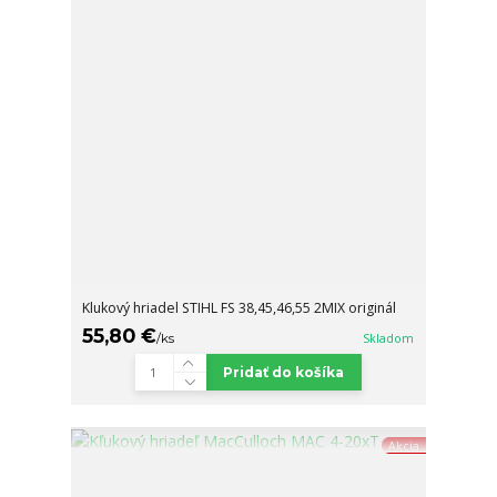
Klukový hriadel STIHL FS 38,45,46,55 2MIX originál
55,80 €
/
ks
Skladom
Pridať do košíka
Akcia