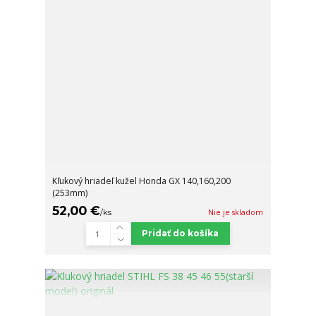
Kľukový hriadeľ kužel Honda GX 140,160,200
(253mm)
52,00 €
/
ks
Nie je skladom
Pridať do košíka