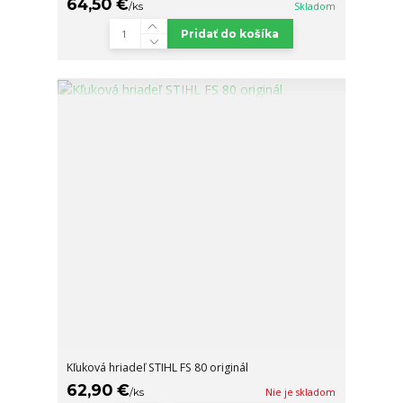
64,50 €
/
ks
Skladom
Pridať do košíka
Kľuková hriadeľ STIHL FS 80 originál
62,90 €
/
ks
Nie je skladom