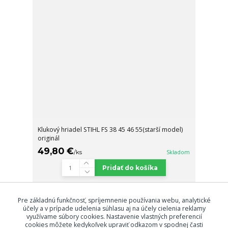
Klukový hriadel STIHL FS 38 45 46 55(starší model)
originál
49,80 €
/
ks
Skladom
Pridať do košíka
Pre základnú funkčnosť, spríjemnenie používania webu, analytické
Načítať ďalšie produkty (30)
účely a v prípade udelenia súhlasu aj na účely cielenia reklamy
využívame súbory cookies. Nastavenie vlastných preferencií
strana
z 3
ďalšie
cookies môžete kedykoľvek upraviť odkazom v spodnej časti