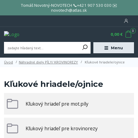
Tomáš Novotný-NOVOTECH 📞+421 907 530 030 ✉️
novotech@atlas.sk
0
0,00 €
Menu
Úvod
Náhradné diely PÍLY/ KROVINOREZY
Kľukové hriadele/ojnice
Kľukové hriadele/ojnice
Kľukový hriadeľ pre mot.píly
Kľukový hriadeľ pre krovinorezy