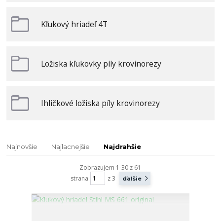
Kľukový hriadeľ 4T
Ložiska kľukovky píly krovinorezy
Ihličkové ložiska píly krovinorezy
Najnovšie
Najlacnejšie
Najdrahšie
Zobrazujem 1-30 z 61
strana
z 3
ďalšie