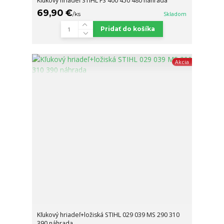
Kľukový hriadeľ STIHL FS 400 450 480 náhrada
69,90 €
/
ks
Skladom
Pridať do košíka
Akcia
Kľukový hriadeľ+ložiská STIHL 029 039 MS 290 310
390 náhrada