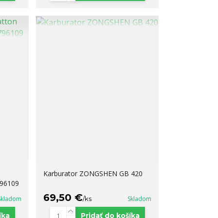
n
Karburator ZONGSHEN GB 420
796109
69,50 €
Skladom
/
ks
Skladom
íka
Pridať do košíka