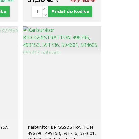
57,50 €
Skladom
/
ks
Nie je skladom
íka
Pridať do košíka
795A
Karburátor BRIGGS&STRATTON
496796, 499153, 591736, 594601,