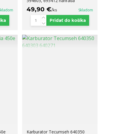
594605, 695412 náhrada
49,90 €
Skladom
/
ks
Skladom
íka
Pridať do košíka
50e
Karburator Tecumseh 640350