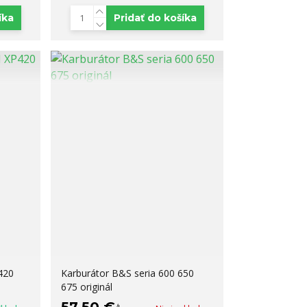
íka
Pridať do košíka
420
Karburátor B&S seria 600 650
675 originál