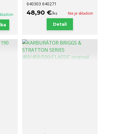
640303 640271
48,90 €
/
ks
Nie je skladom
Skladom
Detail
íka