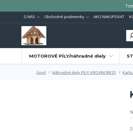
Tom
O NÁS
Obchodné podmienky
AKO NAKUPOVAT
K
MOTOROVÉ PÍLY/náhradné diely
ST
Úvod
Náhradné diely PÍLY/ KROVINOREZY
Karbu
N
Z