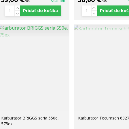
59,00 €
58,60 €
/
ks
Skladom
/
ks
Pridať do košíka
Pridať do koš
Karburator BRIGGS seria 550e,
Karburator Tecumseh 632
575ex