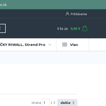
s.sk
Prihlásenie
0
ks
za
0,00 €
ť
KY RIWALL, Strend Pro
Viac
strana
z 3
ďalšie