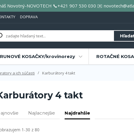
áš Novotný-NOVOTECH 📞+421 907 530 030 ✉️ novotech@atla
ONTAKTY
DOPRAVA
Hľada
RUNOVÉ KOSAČKY/krovinorezy
ROTAČNÉ KOSAČ
ratory a ich súčasti
Karburátory 4 takt
Karburátory 4 takt
ajnovšie
Najlacnejšie
Najdrahšie
obrazujem 1-30 z 80