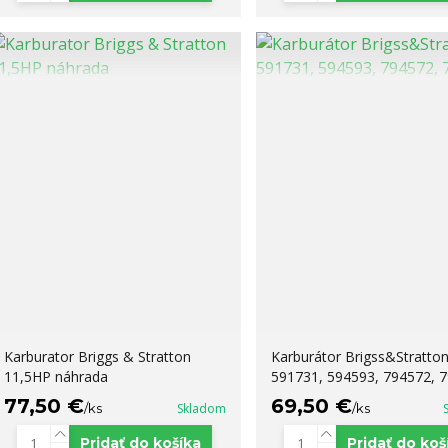
Karburator Briggs & Stratton
Karburátor Brigss&Stratto
11,5HP náhrada
591731, 594593, 794572, 
77,50 €
69,50 €
/
ks
Skladom
/
ks
Pridať do košíka
Pridať do koš