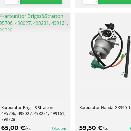
Karburátor Brigss&Stratton
Karburator Honda GX390 
495706, 498027, 498231, 499161,
799728
65,00 €
59,50 €
/
ks
Skladom
/
ks