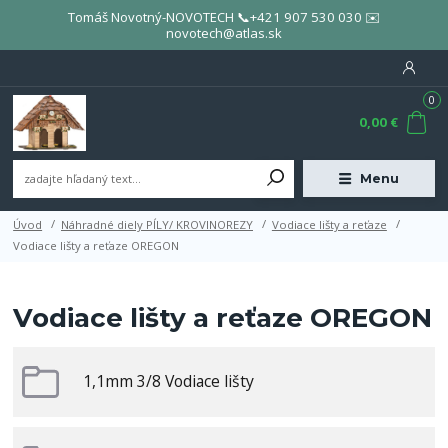
Tomáš Novotný-NOVOTECH 📞+421 907 530 030 ✉️
novotech@atlas.sk
0
0,00 €
Menu
Úvod
Náhradné diely PÍLY/ KROVINOREZY
Vodiace lišty a reťaze
Vodiace lišty a reťaze OREGON
Vodiace lišty a reťaze OREGON
1,1mm 3/8 Vodiace lišty