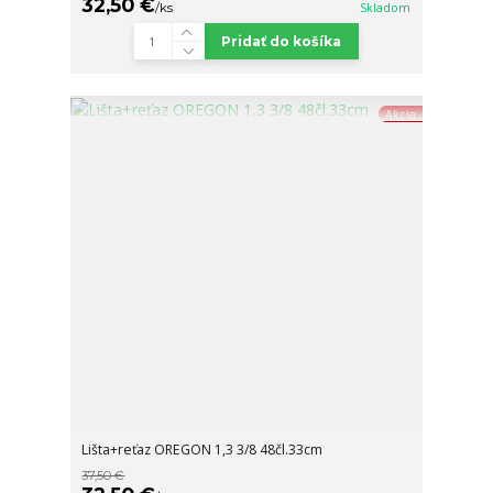
32,50 €
/
ks
Skladom
Pridať do košíka
Akcia
Lišta+reťaz OREGON 1,3 3/8 48čl.33cm
37,50 €