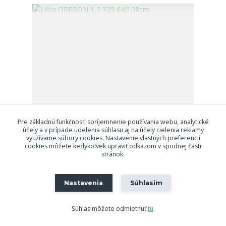
Pre základnú funkčnosť, spríjemnenie používania webu, analytické
účely a v prípade udelenia súhlasu aj na účely cielenia reklamy
využívame súbory cookies. Nastavenie vlastných preferencií
cookies môžete kedykoľvek upraviť odkazom v spodnej časti
stránok.
Lišta OREGON 1,3 325 64čl.38cm
28,90 €
/
ks
Skladom
Nastavenia
Súhlasím
Pridať do košíka
Súhlas môžete odmietnuť
tu
.