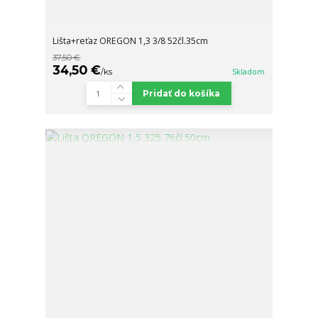
Lišta+reťaz OREGON 1,3 3/8 52čl.35cm
37,50 €
34,50 €
/
ks
Skladom
Pridať do košíka