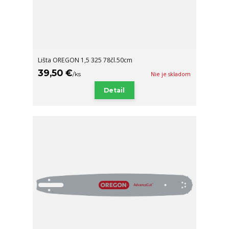
Lišta OREGON 1,5 325 78čl.50cm
39,50 €
/
ks
Nie je skladom
Detail