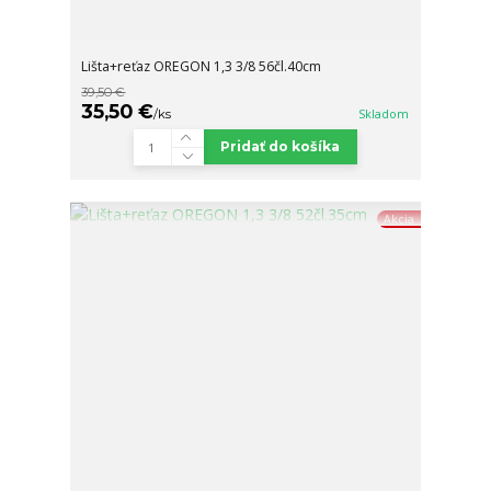
Lišta+reťaz OREGON 1,3 3/8 56čl.40cm
39,50 €
35,50 €
/
ks
Skladom
Pridať do košíka
Akcia