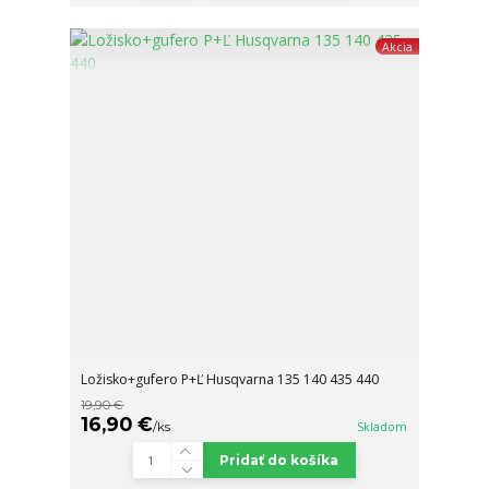
Akcia
Ložisko+gufero P+Ľ Husqvarna 135 140 435 440
19,90 €
16,90 €
/
ks
Skladom
Pridať do košíka