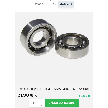
strana
z 2
ďalšie
Ložisko kľuky STIHL 064 066 MS 640 650 660 original
31,90 €
/
ks
Skladom
Pridať do košíka