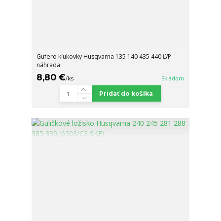
Gufero kľukovky Husqvarna 135 140 435 440 Ľ/P
náhrada
8,80 €
/
ks
Skladom
Pridať do košíka