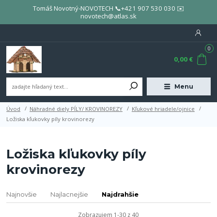
Tomáš Novotný-NOVOTECH 📞+421 907 530 030 ✉️
novotech@atlas.sk
0
0,00 €
Menu
Úvod
Náhradné diely PÍLY/ KROVINOREZY
Kľukové hriadele/ojnice
Ložiska kľukovky píly krovinorezy
Ložiska kľukovky píly
krovinorezy
Najnovšie
Najlacnejšie
Najdrahšie
Zobrazujem 1-30 z 40