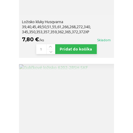
Ložisko kľuky Husqvarna
39,40,45,49,50,51,55,61,266,268,272,340,
345,350,353,357,359,362,365,372,372XP
7,80 €
/
ks
Skladom
Pridať do košíka