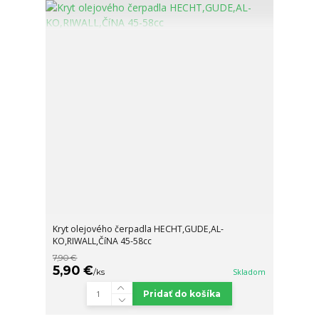
Kryt olejového čerpadla HECHT,GUDE,AL-
KO,RIWALL,ČíNA 45-58cc
7,90 €
5,90 €
/
ks
Skladom
Pridať do košíka