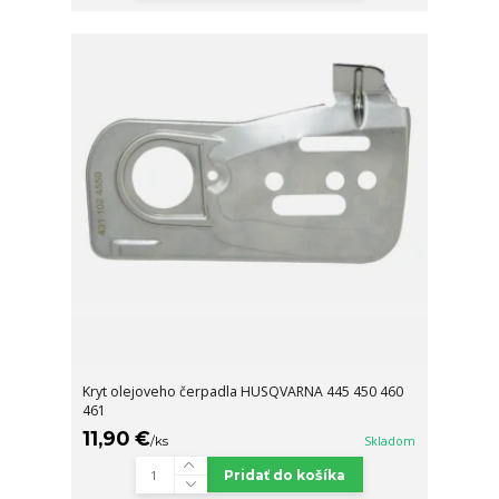
Kryt olejoveho čerpadla HUSQVARNA 445 450 460
461
11,90 €
/
ks
Skladom
Pridať do košíka