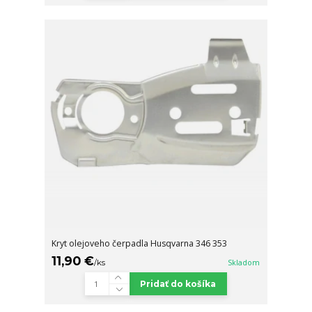
Kryt olejoveho čerpadla Husqvarna 346 353
11,90 €
/
ks
Skladom
Pridať do košíka