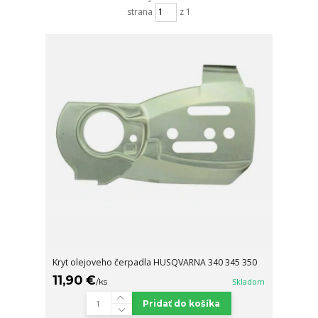
strana
z 1
Kryt olejoveho čerpadla HUSQVARNA 340 345 350
11,90 €
/
ks
Skladom
Pridať do košíka