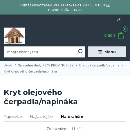
Tomáš Novotný-NOVOTECH 📞+421 907 530 030 ✉️
novotech@atlas.sk
0
0,00 €
Menu
Úvod
Náhradné diely PÍLY/ KROVINOREZY
Olejové čerpadla/vedenie
Kryt olejového čerpadla/napináka
Kryt olejového
čerpadla/napináka
Najnovšie
Najlacnejšie
Najdrahšie
Zobrazujem 1-11 z 11