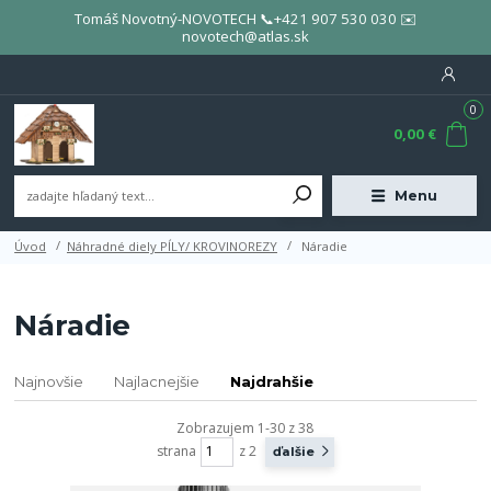
Tomáš Novotný-NOVOTECH 📞+421 907 530 030 ✉️
novotech@atlas.sk
0
0,00 €
Menu
Úvod
Náhradné diely PÍLY/ KROVINOREZY
Náradie
Náradie
Najnovšie
Najlacnejšie
Najdrahšie
Zobrazujem 1-30 z 38
strana
z 2
ďalšie