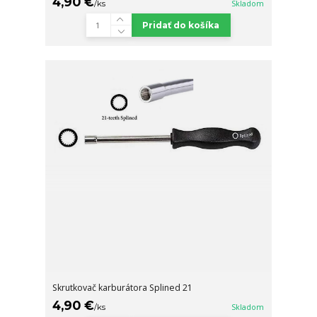
4,90 €
/
ks
Skladom
Pridať do košíka
Skrutkovač karburátora Splined 21
4,90 €
/
ks
Skladom