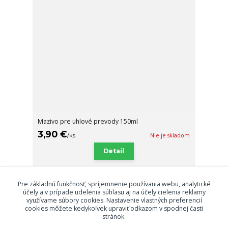
Mazivo pre uhlové prevody 150ml
3,90 €
/
ks
Nie je skladom
Detail
Pre základnú funkčnosť, spríjemnenie používania webu, analytické
Načítať ďalšie produkty (8)
účely a v prípade udelenia súhlasu aj na účely cielenia reklamy
využívame súbory cookies. Nastavenie vlastných preferencií
strana
z 2
ďalšie
cookies môžete kedykoľvek upraviť odkazom v spodnej časti
stránok.