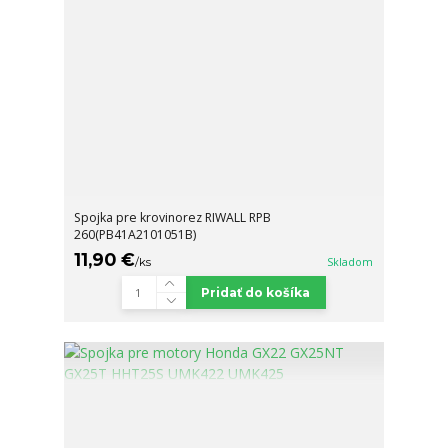
Spojka pre krovinorez RIWALL RPB
260(PB41A2101051B)
11,90 €
/
ks
Skladom
Pridať do košíka