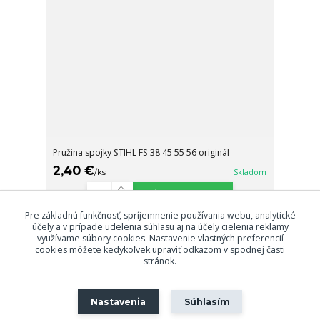
Pružina spojky STIHL FS 38 45 55 56 originál
2,40 €
/
ks
Skladom
Pridať do košíka
Pre základnú funkčnosť, spríjemnenie používania webu, analytické
účely a v prípade udelenia súhlasu aj na účely cielenia reklamy
využívame súbory cookies. Nastavenie vlastných preferencií
strana
z 1
cookies môžete kedykoľvek upraviť odkazom v spodnej časti
stránok.
Nastavenia
Súhlasím