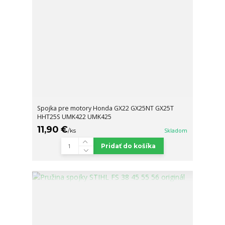
Spojka pre motory Honda GX22 GX25NT GX25T
HHT25S UMK422 UMK425
11,90 €
/
ks
Skladom
Pridať do košíka