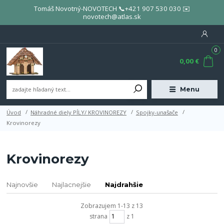
Tomáš Novotný-NOVOTECH 📞+421 907 530 030 ✉️
novotech@atlas.sk
0
0,00 €
Menu
Úvod
Náhradné diely PÍLY/ KROVINOREZY
Spojky-unašače
Krovinorezy
Krovinorezy
Najnovšie
Najlacnejšie
Najdrahšie
Zobrazujem 1-13 z 13
strana
z 1