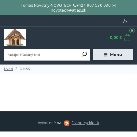
Tomáš Novotný-NOVOTECH 📞+421 907 530 030 ✉️
novotech@atlas.sk
0
0,00 €
Menu
Úvod
O NÁS
Vytvorené na
Eshop-rychlo.sk