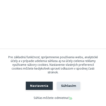
Pre základnú funkčnosť, spríjemnenie používania webu, analytické
účely a v prípade udelenia súhlasu aj na účely cielenia reklamy
využívame súbory cookies. Nastavenie vlastných preferencií
cookies môžete kedykoľvek upraviť odkazom v spodnej časti
stránok.
Nastavenia
Súhlasím
Súhlas môžete odmietnuť
tu
.