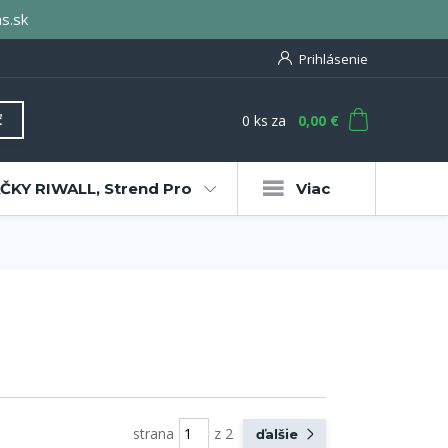
s.sk
Prihlásenie
0
ks
za
0,00 €
ť
KY RIWALL, Strend Pro
Viac
strana
z 2
ďalšie