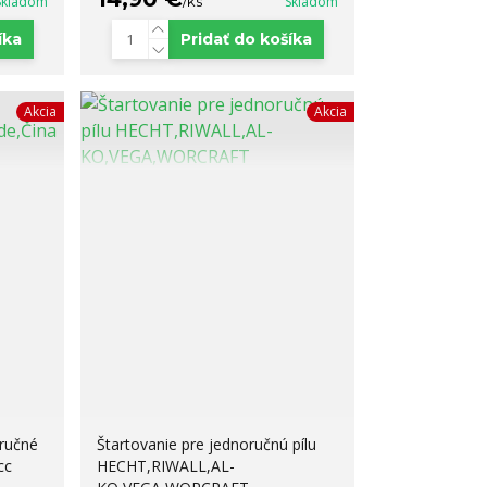
Skladom
/
ks
Skladom
íka
Pridať do košíka
Akcia
Akcia
oručné
Štartovanie pre jednoručnú pílu
cc
HECHT,RIWALL,AL-