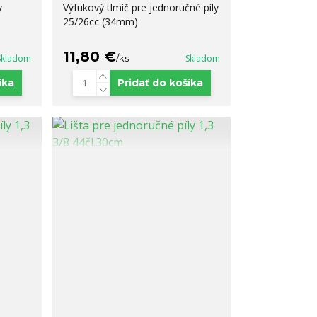
y
Výfukový tlmič pre jednoručné píly
25/26cc (34mm)
11,80 €
Skladom
/
ks
Skladom
íka
Pridať do košíka