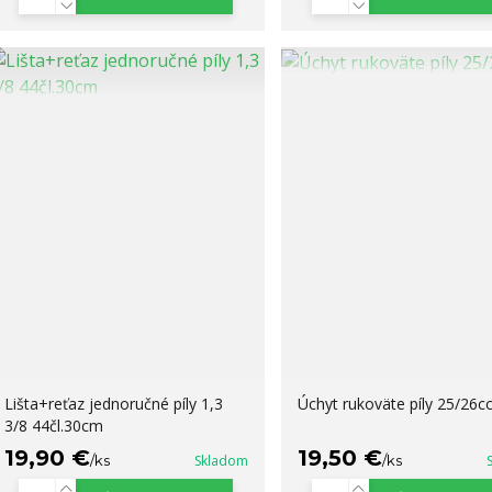
Lišta+reťaz jednoručné píly 1,3
Úchyt rukoväte píly 25/26c
3/8 44čl.30cm
19,90 €
19,50 €
/
ks
Skladom
/
ks