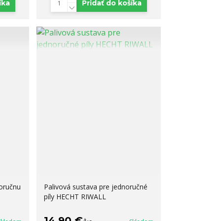
íka
Pridať do košíka
noručnu
Palivová sustava pre jednoručné
píly HECHT RIWALL
14,90 €