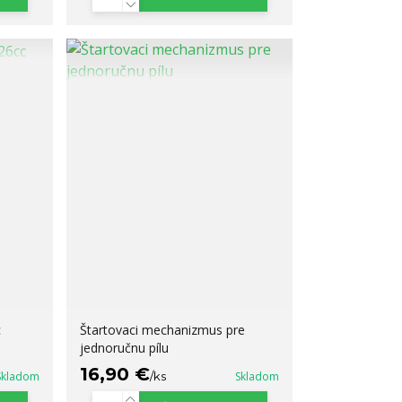
c
Štartovaci mechanizmus pre
jednoručnu pílu
16,90 €
Skladom
/
ks
Skladom