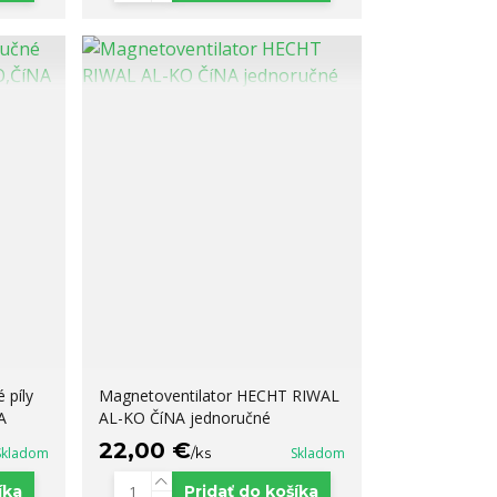
 píly
Magnetoventilator HECHT RIWAL
A
AL-KO ČíNA jednoručné
22,00 €
Skladom
/
ks
Skladom
íka
Pridať do košíka