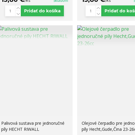
/
ks
Skladom
/
ks
Pridať do košíka
Pridať do koš
Palivová sustava pre jednoručné
Olejové čerpadlo pre jedn
píly HECHT RIWALL
píly Hecht,Gude,Čina 23-26