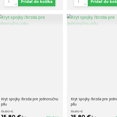
Pridať do košíka
Pridať do koš
Kryt spojky /brzda pre jednoručnu
Kryt spojky /brzda pre jed
pílu
pílu
19,80 €
19,80 €
15,80 €
15,80 €