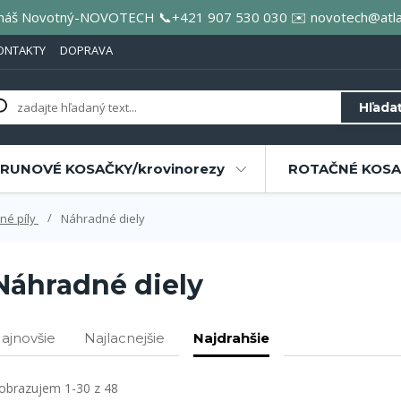
áš Novotný-NOVOTECH 📞+421 907 530 030 ✉️ novotech@atla
ONTAKTY
DOPRAVA
Hľada
RUNOVÉ KOSAČKY/krovinorezy
ROTAČNÉ KOSAČ
né píly
Náhradné diely
Náhradné diely
ajnovšie
Najlacnejšie
Najdrahšie
obrazujem 1-30 z 48