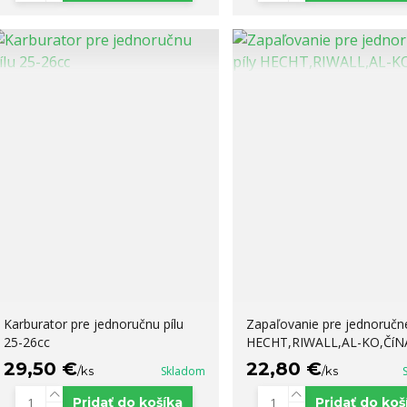
Karburator pre jednoručnu pílu
Zapaľovanie pre jednoručné
25-26cc
HECHT,RIWALL,AL-KO,ČíN
29,50 €
22,80 €
/
ks
Skladom
/
ks
Pridať do košíka
Pridať do koš