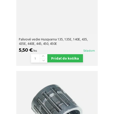
Palivové vedie Husqvarna 135, 135E, 140E, 435,
435E, 440E, 445, 450, 450E
5,50 €
/
ks
Skladom
Pridať do košíka