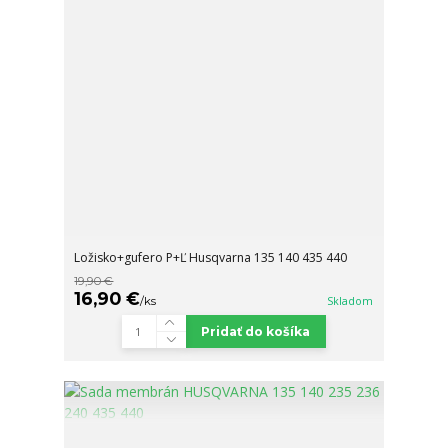
Ložisko+gufero P+Ľ Husqvarna 135 140 435 440
19,90 €
16,90 €
/
ks
Skladom
Pridať do košíka