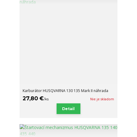
Karburátor HUSQVARNA 130 135 Mark II náhrada
27,80 €
/
ks
Nie je skladom
Detail