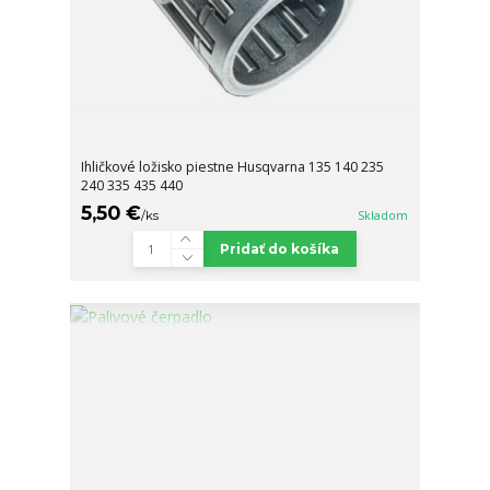
Ihličkové ložisko piestne Husqvarna 135 140 235
240 335 435 440
5,50 €
/
ks
Skladom
Pridať do košíka