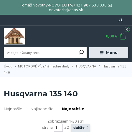
Tomáš Novotný-NOVOTECH 📞+421 907 530 030 ✉️
novotech@atlas.sk
0
0,00 €
Menu
Úvod
MOTOROVÉ PÍLY/náhradné diely
HUSQVARNA
Husqvarna 135
140
Husqvarna 135 140
Najnovšie
Najlacnejšie
Najdrahšie
Zobrazujem 1-30 z 31
strana
z 2
ďalšie