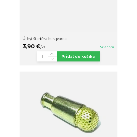
Úchyt štartéra husqvarna
3,90 €
/
ks
Skladom
Pridať do košíka