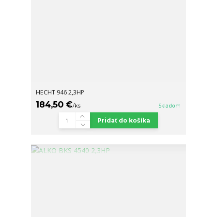
HECHT 946 2,3HP
184,50 €
/
ks
Skladom
Pridať do košíka