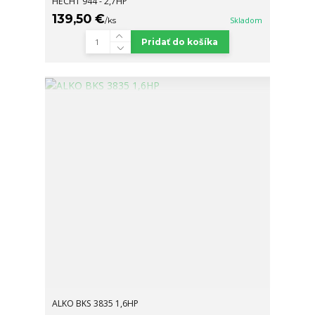
HECHT 944 - 2,7HP
139,50 €
/
ks
Skladom
Pridať do košíka
ALKO BKS 3835 1,6HP