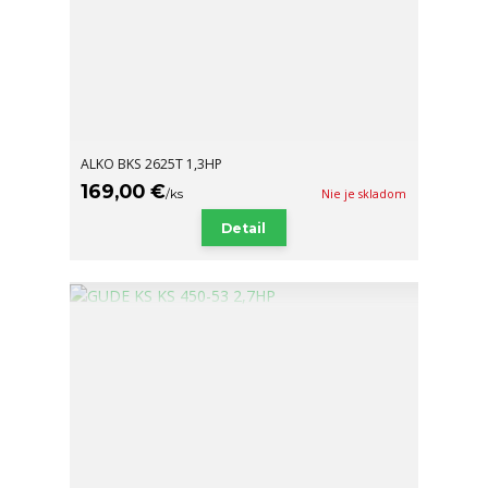
ALKO BKS 2625T 1,3HP
169,00 €
/
ks
Nie je skladom
Detail