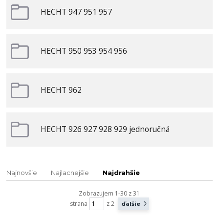
HECHT 947 951 957
HECHT 950 953 954 956
HECHT 962
HECHT 926 927 928 929 jednoručná
Najnovšie
Najlacnejšie
Najdrahšie
Zobrazujem 1-30 z 31
strana
z 2
ďalšie