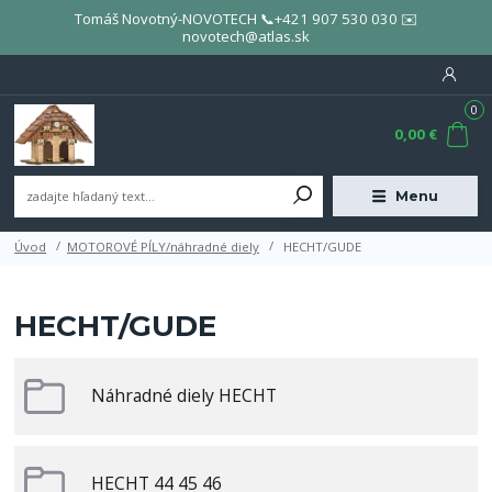
Tomáš Novotný-NOVOTECH 📞+421 907 530 030 ✉️
novotech@atlas.sk
0
0,00 €
Menu
Úvod
MOTOROVÉ PÍLY/náhradné diely
HECHT/GUDE
HECHT/GUDE
Náhradné diely HECHT
HECHT 44 45 46