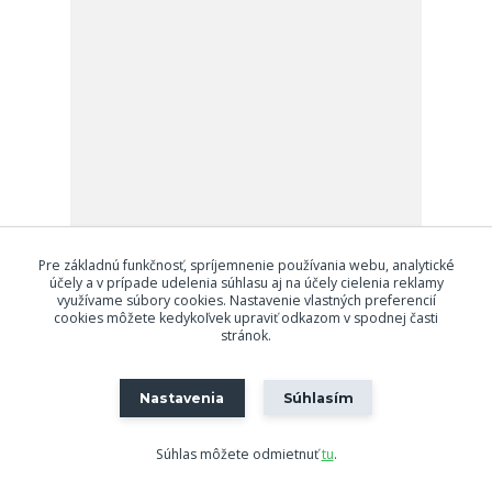
Pre základnú funkčnosť, spríjemnenie používania webu, analytické
účely a v prípade udelenia súhlasu aj na účely cielenia reklamy
využívame súbory cookies. Nastavenie vlastných preferencií
GUDE KS 400-A 2,7HP
cookies môžete kedykoľvek upraviť odkazom v spodnej časti
99,90 €
stránok.
/
ks
Nie je skladom
Detail
Nastavenia
Súhlasím
Súhlas môžete odmietnuť
tu
.
Načítať ďalšie produkty (1)
strana
z 2
ďalšie