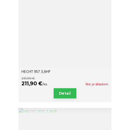
HECHT 957 3,6HP
219,99 €
211,90 €
/
ks
Nie je skladom
Detail