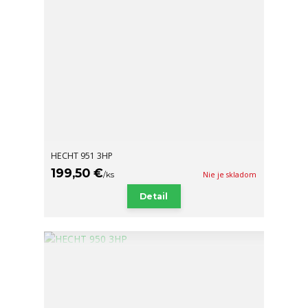
HECHT 951 3HP
199,50 €
/
ks
Nie je skladom
Detail