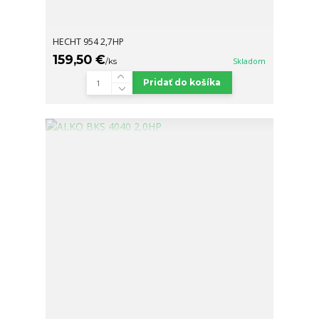
HECHT 954 2,7HP
159,50 €
/
ks
Skladom
Pridať do košíka