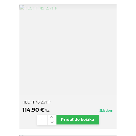
HECHT 45 2,7HP
114,90 €
/
ks
Skladom
Pridať do košíka