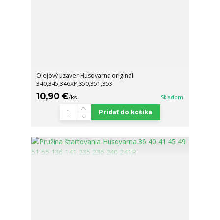
Olejový uzaver Husqvarna originál
340,345,346XP,350,351,353
10,90 €
/
ks
Skladom
Pridať do košíka