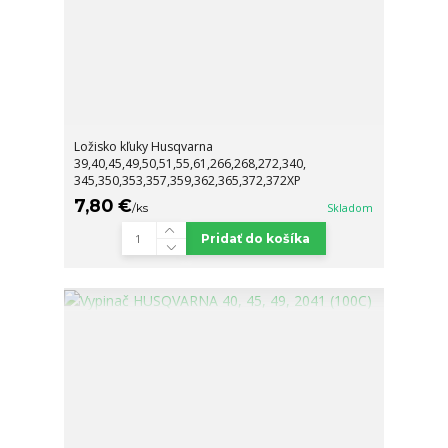
Ložisko kľuky Husqvarna
39,40,45,49,50,51,55,61,266,268,272,340,
345,350,353,357,359,362,365,372,372XP
7,80 €
/
ks
Skladom
Pridať do košíka