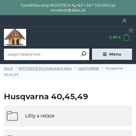
Tomáš Novotný-NOVOTECH 📞+421 907 530 030 ✉️
novotech@atlas.sk
0
0,00 €
Menu
Úvod
MOTOROVÉ PÍLY/náhradné diely
HUSQVARNA
Husqvarna
40,45,49
Husqvarna 40,45,49
Lišty a reťaze