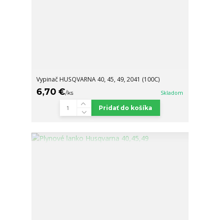
Vypinač HUSQVARNA 40, 45, 49, 2041 (100C)
6,70 €
/
ks
Skladom
Pridať do košíka