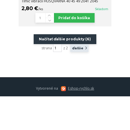
Tlmič vibrácii HUSQVARNA 40 45 49 2041 2045
2,80 €
/
ks
Skladom
Pridať do košíka
Načítať ďalšie produkty (6)
strana
z 2
ďalšie
Vytvorené na
Eshop-rychlo.sk