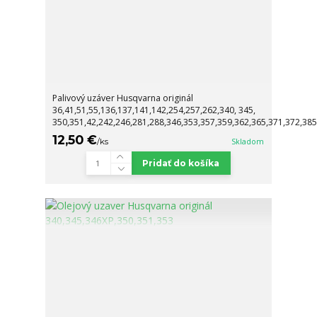
Palivový uzáver Husqvarna originál
36,41,51,55,136,137,141,142,254,257,262,340, 345,
350,351,42,242,246,281,288,346,353,357,359,362,365,371,372,38
12,50 €
/
ks
Skladom
Pridať do košíka