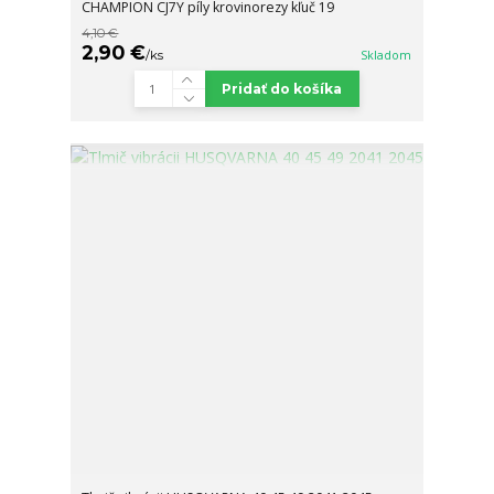
CHAMPION CJ7Y píly krovinorezy kľuč 19
4,10 €
2,90 €
/
ks
Skladom
Pridať do košíka