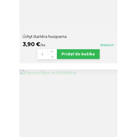
Úchyt štartéra husqvarna
3,90 €
/
ks
Skladom
Pridať do košíka