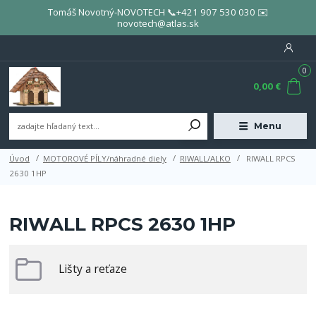
Tomáš Novotný-NOVOTECH 📞+421 907 530 030 ✉️
novotech@atlas.sk
0
0,00 €
Menu
Úvod
MOTOROVÉ PÍLY/náhradné diely
RIWALL/ALKO
RIWALL RPCS
2630 1HP
RIWALL RPCS 2630 1HP
Lišty a reťaze