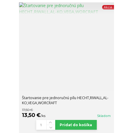
Akcia
Štartovanie pre jednoručnú pílu HECHT,RIWALL,AL-
KO,VEGA,WORCRAFT
17,50 €
13,50 €
/
ks
Skladom
Pridať do košíka