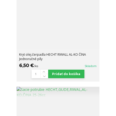
Kryt olej.čerpadla HECHT RIWALL AL-KO ČíNA
Jednoručné píly
6,50 €
/
ks
Skladom
Pridať do košíka