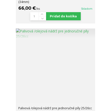
(34mm)
66,00 €
/
ks
Skladom
Pridať do košíka
Palivová /olejová nádrž pre jednoručné píly 25/26cc