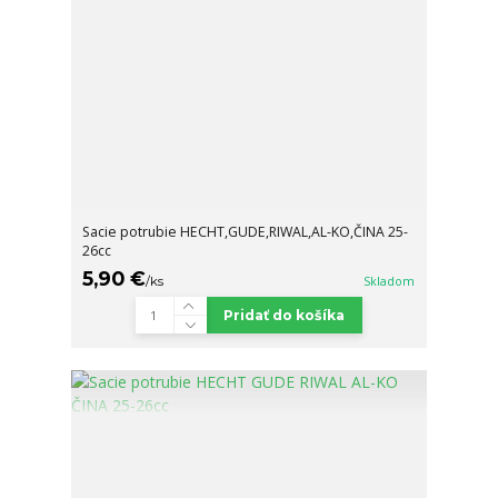
Sacie potrubie HECHT,GUDE,RIWAL,AL-KO,ČINA 25-
26cc
5,90 €
/
ks
Skladom
Pridať do košíka