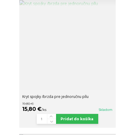
Kryt spojky /brzda pre jednoručnu pílu
19,80 €
15,80 €
/
ks
Skladom
Pridať do košíka