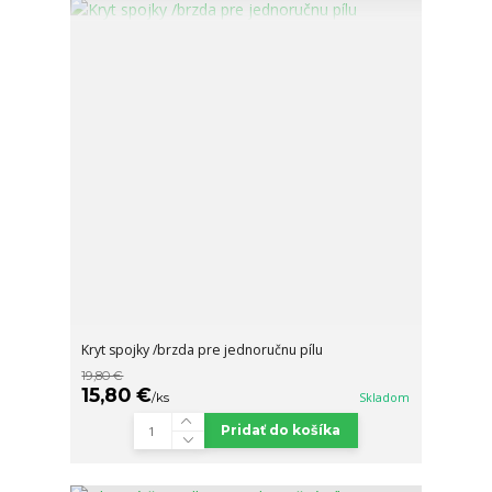
Kryt spojky /brzda pre jednoručnu pílu
19,80 €
15,80 €
/
ks
Skladom
Pridať do košíka