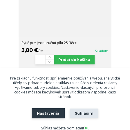
Sytič pre jednoručnú pílu 25-38cc
3,80 €
/
ks
Skladom
Pridať do košíka
Pre základnú funkčnosť, spríjemnenie používania webu, analytické
Načítať ďalšie produkty (12)
účely a v prípade udelenia súhlasu aj na účely cielenia reklamy
využívame súbory cookies. Nastavenie vlastných preferencií
strana
z 2
ďalšie
cookies môžete kedykoľvek upraviť odkazom v spodnej časti
stránok.
Nastavenia
Súhlasím
Súhlas môžete odmietnuť
tu
.
Vytvorené na
Eshop-rychlo.sk