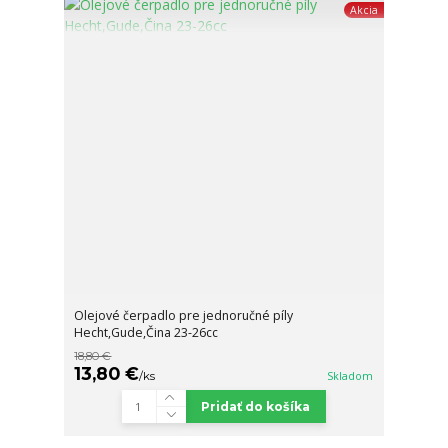
Akcia
Olejové čerpadlo pre jednoručné píly
Hecht,Gude,Čina 23-26cc
18,80 €
13,80 €
/
ks
Skladom
Pridať do košíka