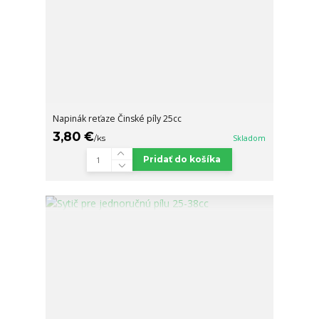
Napinák reťaze Činské píly 25cc
3,80 €
/
ks
Skladom
Pridať do košíka