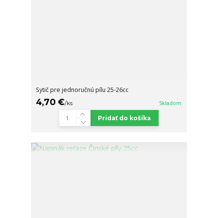
Sytič pre jednoručnú pílu 25-26cc
4,70 €
/
ks
Skladom
Pridať do košíka