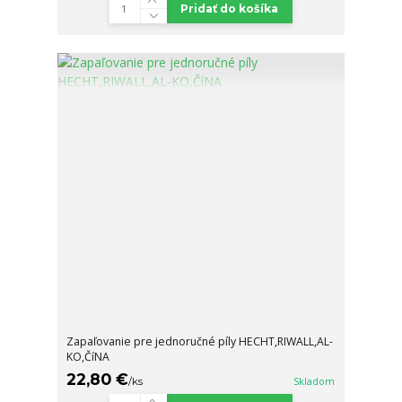
Pridať do košíka
Zapaľovanie pre jednoručné píly HECHT,RIWALL,AL-
KO,ČíNA
22,80 €
/
ks
Skladom