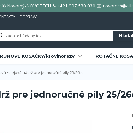
áš Novotný-NOVOTECH 📞+421 907 530 030 ✉️ novotech@atla
ONTAKTY
DOPRAVA
Hľada
RUNOVÉ KOSAČKY/krovinorezy
ROTAČNÉ KOSAČ
ová /olejová nádrž pre jednoručné píly 25/26cc
drž pre jednoručné píly 25/26