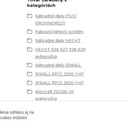
kategóriách
Náhradné diely PÍLY/
KROVINOREZY
Palivový/olejový systém
Náhradné diely HECHT
HECHT 926 927 928 929
jednoručná
Náhradné diely RIWALL
RIWALL RPCS 2530 1HP
RIWALL RPCS 2630 1HP
Worcraft GCS26-10
jednoručná
Náhradné diely
lenia súhlasu aj na
palivové nádrže/uzávery
 cookies môžete