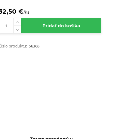
32,50 €
/
ks
Pridať do košíka
Číslo produktu:
56365
Tovar zaradený v