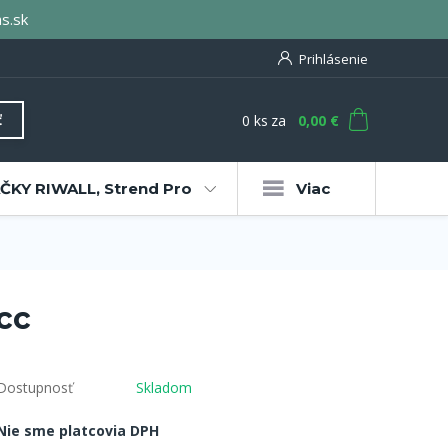
s.sk
Prihlásenie
0
ks
za
0,00 €
ť
KY RIWALL, Strend Pro
Viac
cc
Dostupnosť
Skladom
Nie sme platcovia DPH