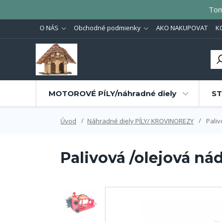
Tom
O NÁS
Obchodné podmienky
AKO NAKUPOVAT
K
MOTOROVÉ PÍLY/náhradné diely
ST
Úvod
Náhradné diely PÍLY/ KROVINOREZY
Paliv
Palivová /olejová ná