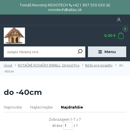
Tomáš Novotný-NOVOTECH 📞+421 907 530 030 ✉️
novotech@atlas.sk
0
0,00 €
Menu
Úvod
ROTAČNÉ KOSAČKY RIWALL, Strend Pro
Nôže pre kosačky
do
-40cm
do -40cm
Najnovšie
Najlacnejšie
Najdrahšie
Zobrazujem 1-7 z 7
strana
z 1