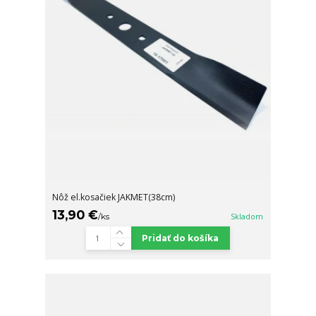
Nôž el.kosačiek JAKMET(38cm)
13,90 €
/
ks
Skladom
Pridať do košíka