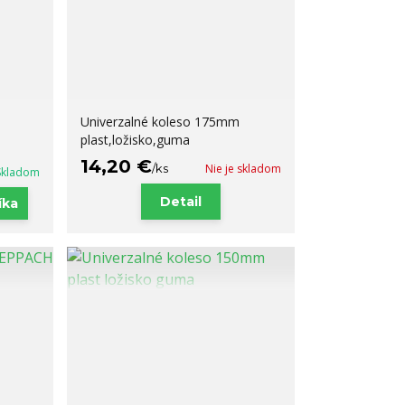
Univerzalné koleso 175mm
plast,ložisko,guma
14,20 €
/
ks
Nie je skladom
Skladom
Detail
íka