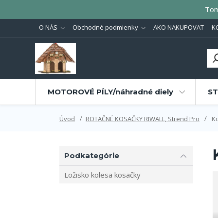
Tom
O NÁS
Obchodné podmienky
AKO NAKUPOVAT
K
MOTOROVÉ PÍLY/náhradné diely
ST
Úvod
ROTAČNÉ KOSAČKY RIWALL, Strend Pro
Ko
Podkategórie
Ložisko kolesa kosačky