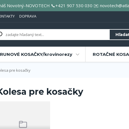
áš Novotný-NOVOTECH 📞+421 907 530 030 ✉️ novotech@atla
ONTAKTY
DOPRAVA
Hľada
RUNOVÉ KOSAČKY/krovinorezy
ROTAČNÉ KOSAČ
lesa pre kosačky
Kolesa pre kosačky