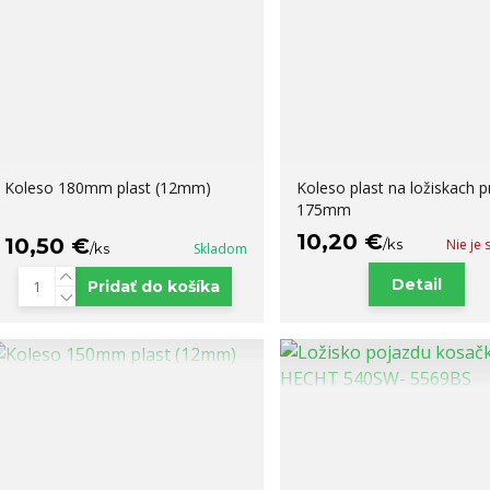
Koleso 180mm plast (12mm)
Koleso plast na ložiskach 
175mm
10,20 €
10,50 €
/
ks
Nie je
/
ks
Skladom
Detail
Pridať do košíka