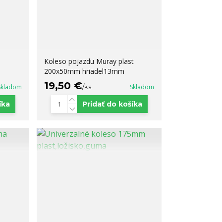
Koleso pojazdu Muray plast
200x50mm hriadel13mm
19,50 €
Skladom
/
ks
Skladom
íka
Pridať do košíka