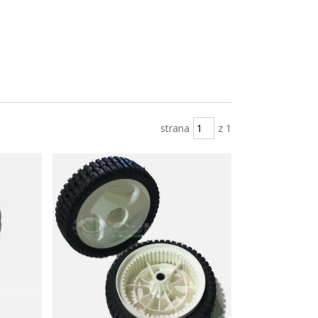
strana
z 1