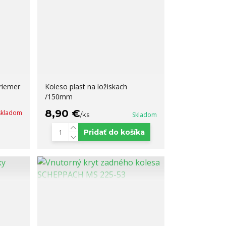
priemer
Koleso plast na ložiskach
/150mm
8,90 €
 skladom
/
ks
Skladom
Pridať do košíka