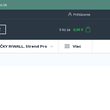
s.sk
Prihlásenie
0
ks
za
0,00 €
ť
KY RIWALL, Strend Pro
Viac