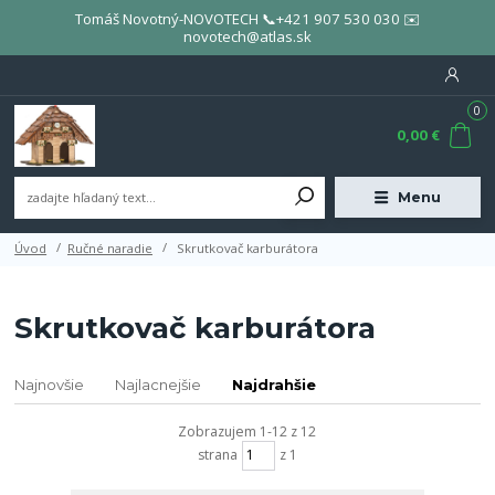
Tomáš Novotný-NOVOTECH 📞+421 907 530 030 ✉️
novotech@atlas.sk
0
0,00 €
Menu
Úvod
Ručné naradie
Skrutkovač karburátora
Skrutkovač karburátora
Najnovšie
Najlacnejšie
Najdrahšie
Zobrazujem 1-12 z 12
strana
z 1