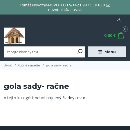
Tomáš Novotný-NOVOTECH 📞+421 907 530 030 ✉️
novotech@atlas.sk
0
0,00 €
Menu
Úvod
Ručné naradie
gola sady- račne
gola sady- račne
V tejto kategórii nebol nájdený žiadny tovar.