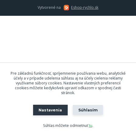
Vytvorené na
Eshop-rychlo.sk
Pre základnú funkčnosť, spríjemnenie používania webu, analytické
účely a v prípade udelenia súhlasu aj na účely cielenia reklamy
využívame súbory cookies. Nastavenie vlastných preferencií
cookies môžete kedykoľvek upraviť odkazom v spodnej časti
stránok.
Nastavenia
Súhlasím
Súhlas môžete odmietnuť
tu
.