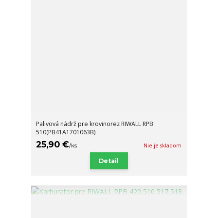
Palivová nádrž pre krovinorez RIWALL RPB
510(PB41A1701063B)
25,90 €
/
ks
Nie je skladom
Detail