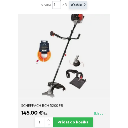
strana
z 3
ďalšie
SCHEPPACH BCH 5200 PB
145,00 €
/
ks
Skladom
Pridať do košíka