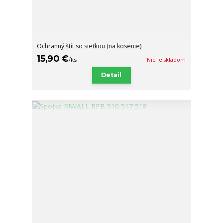
Ochranný štít so sieťkou (na kosenie)
15,90 €
/
ks
Nie je skladom
Detail