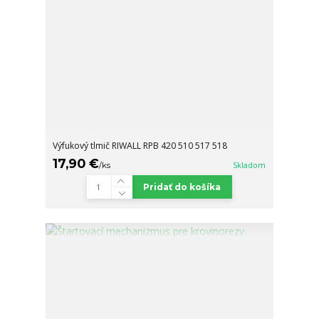
Výfukový tlmič RIWALL RPB 420 510 517 518
17,90 €
/
ks
Skladom
Pridať do košíka