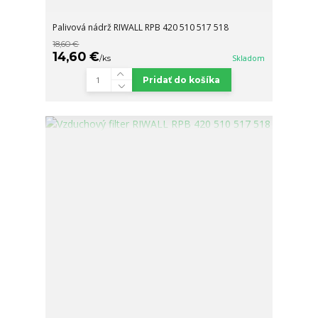
Palivová nádrž RIWALL RPB 420 510 517 518
18,60 €
14,60 €
/
ks
Skladom
Pridať do košíka