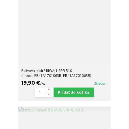
Palivová nádrž RIWALL RPB 510
(model:PB41A1701063B, PB41A1701063B)
19,90 €
/
ks
Skladom
Pridať do košíka