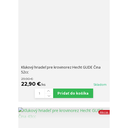
Kľukový hriadeľ pre krovinorez Hecht GUDE Čina
52cc
29,90 €
22,90 €
/
ks
Skladom
Pridať do košíka
Akcia