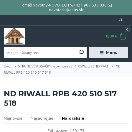
Tomáš Novotný-NOVOTECH 📞+421 907 530 030 ✉️
novotech@atlas.sk
0
0,00 €
Menu
Úvod
STRUNOVÉ KOSAČKY/krovinorezy
RIWALL/SCHEPPACH
ND
RIWALL RPB 420 510 517 518
ND RIWALL RPB 420 510 517
518
Najnovšie
Najlacnejšie
Najdrahšie
Zobrazujem 1-30 z 73