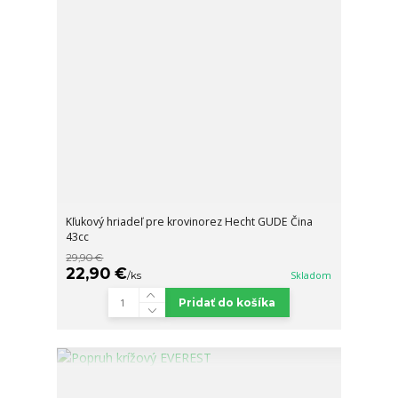
Kľukový hriadeľ pre krovinorez Hecht GUDE Čina
43cc
29,90 €
22,90 €
/
ks
Skladom
Pridať do košíka