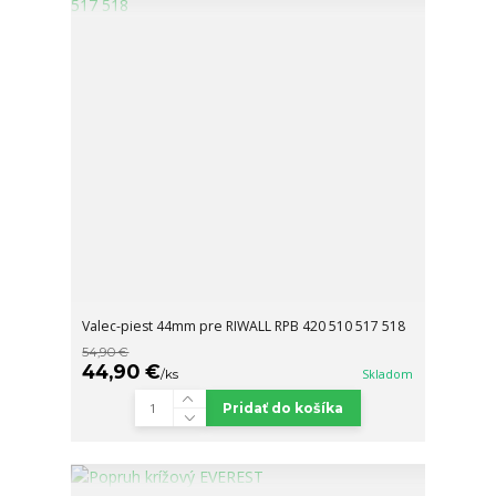
Valec-piest 44mm pre RIWALL RPB 420 510 517 518
54,90 €
44,90 €
/
ks
Skladom
Pridať do košíka