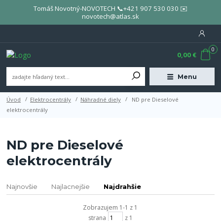
Tomáš Novotný-NOVOTECH 📞+421 907 530 030 ✉️
novotech@atlas.sk
0
0,00 €
Menu
Úvod
Elektrocentrály
Náhradné diely
ND pre Dieselové
elektrocentrály
ND pre Dieselové
elektrocentrály
Najnovšie
Najlacnejšie
Najdrahšie
Zobrazujem 1-1 z 1
strana
z 1