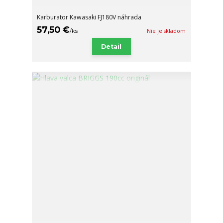
Karburator Kawasaki FJ180V náhrada
57,50 €
/
ks
Nie je skladom
Detail