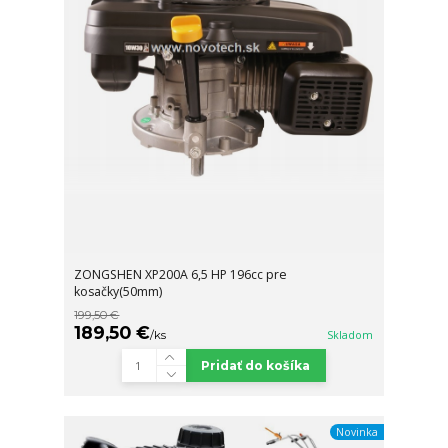
ZONGSHEN XP200A 6,5 HP 196cc pre
kosačky(50mm)
199,50 €
189,50 €
/
ks
Skladom
Pridať do košíka
Novinka