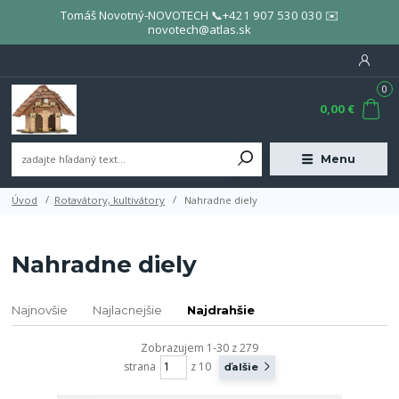
Tomáš Novotný-NOVOTECH 📞+421 907 530 030 ✉️
novotech@atlas.sk
0
0,00 €
Menu
Úvod
Rotavátory, kultivátory
Nahradne diely
Nahradne diely
Najnovšie
Najlacnejšie
Najdrahšie
Zobrazujem 1-30 z 279
strana
z 10
ďalšie