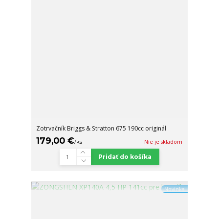
Zotrvačník Briggs & Stratton 675 190cc originál
179,00 €
/
ks
Nie je skladom
Pridať do košíka
Novinka