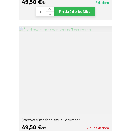
49,50 €
/
ks
Skladom
Pridať do košíka
Štartovací mechanizmus Tecumseh
49,50 €
/
ks
Nie je skladom