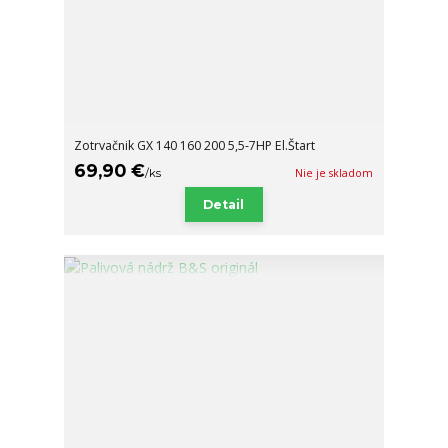
Zotrvačnik GX 140 160 200 5,5-7HP El.Štart
69,90 €
/
ks
Nie je skladom
Detail