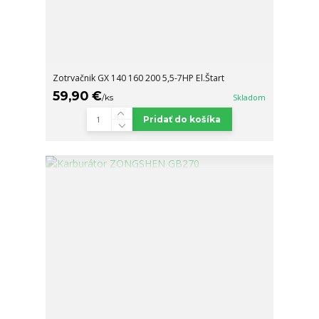
Zotrvačnik GX 140 160 200 5,5-7HP El.Štart
59,90 €
/
ks
Skladom
Pridať do košíka