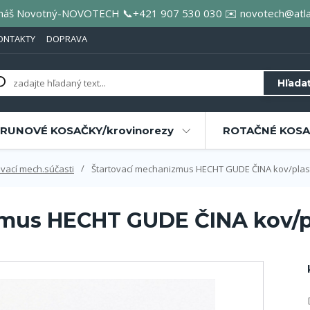
áš Novotný-NOVOTECH 📞+421 907 530 030 ✉️ novotech@atla
ONTAKTY
DOPRAVA
Hľada
RUNOVÉ KOSAČKY/krovinorezy
ROTAČNÉ KOSAČ
ovací mech.súčasti
Štartovací mechanizmus HECHT GUDE ČINA kov/plas
zmus HECHT GUDE ČINA kov/p