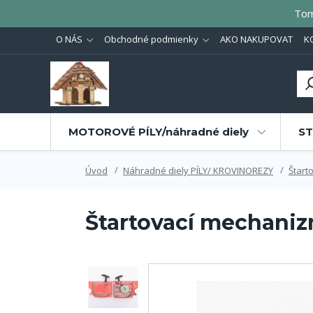
Tom
O NÁS
Obchodné podmienky
AKO NAKUPOVAT
K
MOTOROVÉ PÍLY/náhradné diely
ST
Úvod
Náhradné diely PÍLY/ KROVINOREZY
Štart
Štartovací mechani