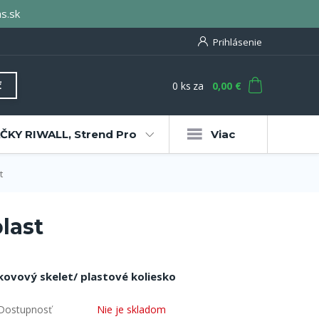
s.sk
Prihlásenie
0
ks
za
0,00 €
ť
KY RIWALL, Strend Pro
Viac
t
last
kovový skelet/ plastové koliesko
Dostupnosť
Nie je skladom